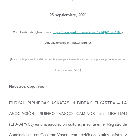
25 septiembre, 2021
Ver el video de 3,5-minutos:
https://www.youtube.com/watch?v=MQ42_or-A1M
y
actualizaciones en Twitter @bpfta
(Para participar en la salida montañera es preciso registrar su participación previamente con
la Asociación PVCL)
Nuestros objetivos
EUSKAL PIRINEOAK ASKATASUN BIDEAK ELKARTEA – LA
ASOCIACIÓN PIRINEO VASCO CAMINOS de LIBERTAD
(EPAB/PVCL) es una asociación cultural, inscrita en el Registro de
Asociaciones del Gobierno Vasco, con soci@s de varios países, y