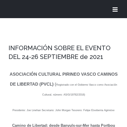
Saltar
al
contenido
INFORMACIÓN SOBRE EL EVENTO
DEL 24-26 SEPTIEMBRE de 2021
ASOCIACIÓN CULTURAL PIRINEO VASCO CAMINOS
DE LIBERTAD (PVCL)
(
Registrado con el Gobierno Vasco como Asociación
Cultural, número: AS/G/19762/2016)
Presidente: Joe Linehan Secretario: John Morgan Tesorero: Felipe Etxeberria Agirretxe
Camino de Libertad:
desde Banyuls-sur-Mer hasta Portbou