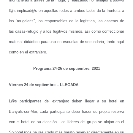
montañeras a través de la muga, y realizando homenajes a tod@s
l@s implicad@s en aquellas redes a ambos lados de la frontera: a
los “mugalaris”, los responsables de la logística, las caseras de
las casas-refugio y a los fugitivos mismos, así como confeccionar
material didáctico para uso en escuelas de secundaria, tanto aquí
como en el extranjero.
Programa 24-26 de septiembre, 2021
Viernes 24 de septiembre – LLEGADA
L@s participantes del extranjero deben llegar a su hotel en
Banyuls-sur-Mer, cada participante debe hacer su propia reserva
con el hotel de su elección. Los líderes del grupo se alojan en el
Solhotel (nos ha resultado más barato reservar directamente en su